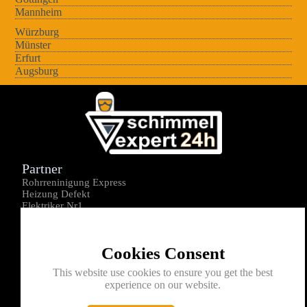
Mannheim
Würzburg
Münster
Erfurt
Augsburg
Partner
Rohrreninigung Express
Heizung Defekt
Elektriker Nr1
Über uns
Impressum
Cookies Consent
Datenschutz
Kontakt
This website use cookies to ensure you get the best
experience on our website.
0176-1605172
info@schimmelexperte24h.de