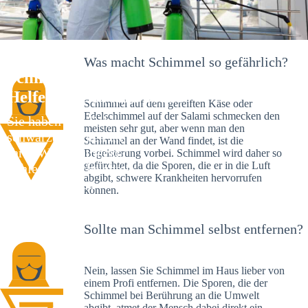
Was macht Schimmel so gefährlich?
Schimmelexperte in Edenried – Ihr
Helfer an Ort und Stelle
Schimmel auf dem gereiften Käse oder
Edelschimmel auf der Salami schmecken den
Sie haben kürzlich
meisten sehr gut, aber wenn man den
schwarze Flecken an
Schimmel an der Wand findet, ist die
Ihrer Wand entdeckt?
Begeisterung vorbei. Schimmel wird daher so
gefürchtet, da die Sporen, die er in die Luft
Schlechte Nachrichten:
abgibt, schwere Krankheiten hervorrufen
Sie haben einen
können.
Schimmelbefall in
Ihrem Haus.
Sollte man Schimmel selbst entfernen?
Nein, lassen Sie Schimmel im Haus lieber von
einem Profi entfernen. Die Sporen, die der
Schimmel bei Berührung an die Umwelt
abgibt, atmet der Mensch dabei direkt ein.