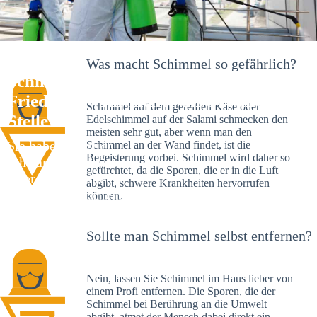
Was macht Schimmel so gefährlich?
Schimmelexperte in Eurasburg bei
Friedberg – Ihr Helfer an Ort und
Schimmel auf dem gereiften Käse oder
Stelle
Edelschimmel auf der Salami schmecken den
meisten sehr gut, aber wenn man den
Sie haben kürzlich
Schimmel an der Wand findet, ist die
Begeisterung vorbei. Schimmel wird daher so
schwarze Flecken an
gefürchtet, da die Sporen, die er in die Luft
Ihrer Wand entdeckt?
abgibt, schwere Krankheiten hervorrufen
Schlechte Nachrichten:
können.
Sie haben einen
Schimmelbefall in
Sollte man Schimmel selbst entfernen?
Ihrem Haus.
Nein, lassen Sie Schimmel im Haus lieber von
einem Profi entfernen. Die Sporen, die der
Schimmel bei Berührung an die Umwelt
abgibt, atmet der Mensch dabei direkt ein.