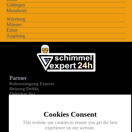
Göttingen
Mannheim
Würzburg
Münster
Erfurt
Augsburg
Partner
Rohrreninigung Express
Heizung Defekt
Elektriker Nr1
Über uns
Impressum
Cookies Consent
Datenschutz
Kontakt
This website use cookies to ensure you get the best
experience on our website.
0176-1605172