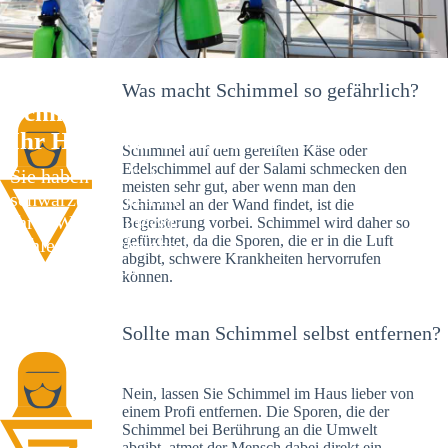
Was macht Schimmel so gefährlich?
Schimmelexperte in Hügelshart –
Ihr Helfer an Ort und Stelle
Schimmel auf dem gereiften Käse oder
Edelschimmel auf der Salami schmecken den
Sie haben kürzlich
meisten sehr gut, aber wenn man den
schwarze Flecken an
Schimmel an der Wand findet, ist die
Ihrer Wand entdeckt?
Begeisterung vorbei. Schimmel wird daher so
gefürchtet, da die Sporen, die er in die Luft
Schlechte Nachrichten:
abgibt, schwere Krankheiten hervorrufen
Sie haben einen
können.
Schimmelbefall in
Ihrem Haus.
Sollte man Schimmel selbst entfernen?
Nein, lassen Sie Schimmel im Haus lieber von
einem Profi entfernen. Die Sporen, die der
Schimmel bei Berührung an die Umwelt
abgibt, atmet der Mensch dabei direkt ein.