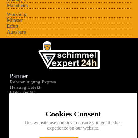
Mannheim
Würzburg
Münster
Erfurt
Augsburg
Partner
Rohrreninigung Express
Heizung Defekt
Elektriker Nr1
Über uns
Impressum
Cookies Consent
Datenschutz
Kontakt
This website use cookies to ensure you get the best
experience on our website.
0176-1605172
info@schimmelexperte24h.de