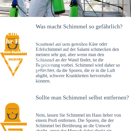
Was macht Schimmel so gefährlich?
Schimmelexperte in Rohrbach –
Ihr Helfer an Ort und Stelle
Schimmel auf dem gereiften Käse oder
Edelschimmel auf der Salami schmecken den
Sie haben kürzlich
meisten sehr gut, aber wenn man den
schwarze Flecken an
Schimmel an der Wand findet, ist die
Ihrer Wand entdeckt?
Begeisterung vorbei. Schimmel wird daher so
gefürchtet, da die Sporen, die er in die Luft
Schlechte Nachrichten:
abgibt, schwere Krankheiten hervorrufen
Sie haben einen
können.
Schimmelbefall in
Ihrem Haus.
Sollte man Schimmel selbst entfernen?
Nein, lassen Sie Schimmel im Haus lieber von
einem Profi entfernen. Die Sporen, die der
Schimmel bei Berührung an die Umwelt
abgibt, atmet der Mensch dabei direkt ein.