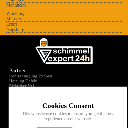
Mannheim
Würzburg
Münster
Erfurt
Augsburg
Partner
Rohrreninigung Express
Heizung Defekt
Elektriker Nr1
Über uns
Impressum
Cookies Consent
Datenschutz
Kontakt
This website use cookies to ensure you get the best
experience on our website.
0176-1605172
info@schimmelexperte24h.de