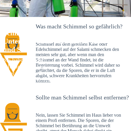
Was macht Schimmel so gefährlich?
Schimmelexperte in
Untergriesbach – Ihr Helfer an Ort
Schimmel auf dem gereiften Käse oder
und Stelle
Edelschimmel auf der Salami schmecken den
meisten sehr gut, aber wenn man den
Sie haben kürzlich
Schimmel an der Wand findet, ist die
Begeisterung vorbei. Schimmel wird daher so
schwarze Flecken an
gefürchtet, da die Sporen, die er in die Luft
Ihrer Wand entdeckt?
abgibt, schwere Krankheiten hervorrufen
Schlechte Nachrichten:
können.
Sie haben einen
Schimmelbefall in
Sollte man Schimmel selbst entfernen?
Ihrem Haus.
Nein, lassen Sie Schimmel im Haus lieber von
einem Profi entfernen. Die Sporen, die der
Schimmel bei Berührung an die Umwelt
abgibt, atmet der Mensch dabei direkt ein.