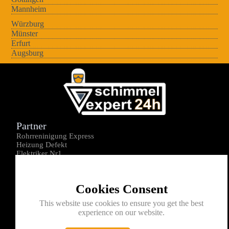
Mannheim
Würzburg
Münster
Erfurt
Augsburg
Partner
Rohrreninigung Express
Heizung Defekt
Elektriker Nr1
Über uns
Impressum
Cookies Consent
Datenschutz
Kontakt
This website use cookies to ensure you get the best
experience on our website.
0176-1605172
info@schimmelexperte24h.de