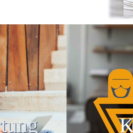
tung
K