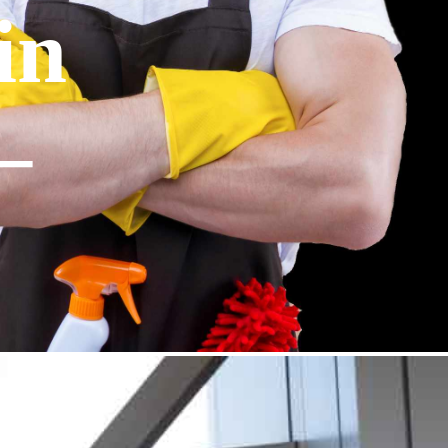
in
–
: Sie haben