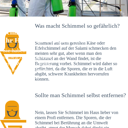
Was macht Schimmel so gefährlich?
Schimmelexperte in Berghülen –
Ihr Helfer an Ort und Stelle
Schimmel auf dem gereiften Käse oder
Edelschimmel auf der Salami schmecken den
Sie haben kürzlich
meisten sehr gut, aber wenn man den
schwarze Flecken an
Schimmel an der Wand findet, ist die
Ihrer Wand entdeckt?
Begeisterung vorbei. Schimmel wird daher so
gefürchtet, da die Sporen, die er in die Luft
Schlechte Nachrichten:
abgibt, schwere Krankheiten hervorrufen
Sie haben einen
können.
Schimmelbefall in
Ihrem Haus.
Sollte man Schimmel selbst entfernen?
Nein, lassen Sie Schimmel im Haus lieber von
einem Profi entfernen. Die Sporen, die der
Schimmel bei Berührung an die Umwelt
abgibt, atmet der Mensch dabei direkt ein.