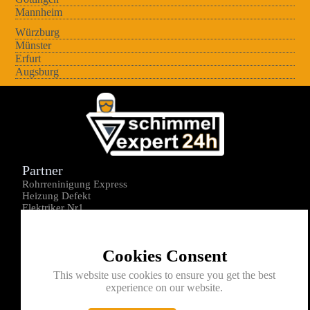
Mannheim
Würzburg
Münster
Erfurt
Augsburg
Partner
Rohrreninigung Express
Heizung Defekt
Elektriker Nr1
Über uns
Impressum
Cookies Consent
Datenschutz
Kontakt
This website use cookies to ensure you get the best
experience on our website.
0176-1605172
info@schimmelexperte24h.de