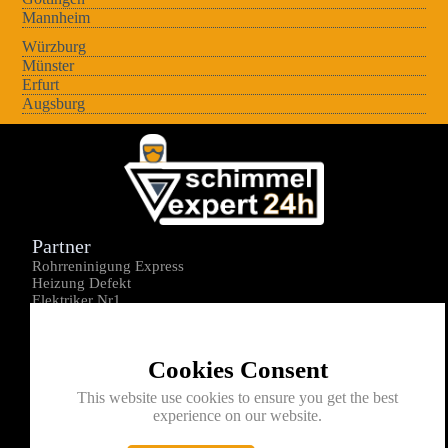
Mannheim
Würzburg
Münster
Erfurt
Augsburg
Partner
Rohrreninigung Express
Heizung Defekt
Elektriker Nr1
Über uns
Impressum
Cookies Consent
Datenschutz
Kontakt
This website use cookies to ensure you get the best
experience on our website.
0176-1605172
info@schimmelexperte24h.de