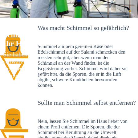
Was macht Schimmel so gefährlich?
Schimmelexperte in Dächingen –
Ihr Helfer an Ort und Stelle
Schimmel auf dem gereiften Käse oder
Edelschimmel auf der Salami schmecken den
Sie haben kürzlich
meisten sehr gut, aber wenn man den
schwarze Flecken an
Schimmel an der Wand findet, ist die
Ihrer Wand entdeckt?
Begeisterung vorbei. Schimmel wird daher so
gefürchtet, da die Sporen, die er in die Luft
Schlechte Nachrichten:
abgibt, schwere Krankheiten hervorrufen
Sie haben einen
können.
Schimmelbefall in
Ihrem Haus.
Sollte man Schimmel selbst entfernen?
Nein, lassen Sie Schimmel im Haus lieber von
einem Profi entfernen. Die Sporen, die der
Schimmel bei Berührung an die Umwelt
abgibt, atmet der Mensch dabei direkt ein.