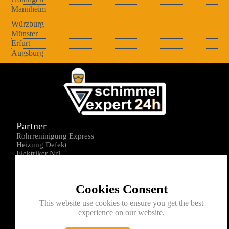
Mannheim
Würzburg
Münster
Erfurt
Augsburg
Partner
Rohrreninigung Express
Heizung Defekt
Elektriker Nr1
Über uns
Impressum
Cookies Consent
Datenschutz
Kontakt
This website use cookies to ensure you get the best
experience on our website.
0176-1605172
info@schimmelexperte24h.de