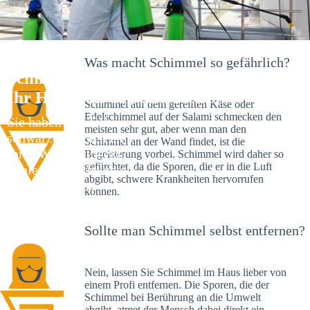
Was macht Schimmel so gefährlich?
Schimmelexperte in Emerkingen –
Ihr Helfer an Ort und Stelle
Schimmel auf dem gereiften Käse oder
Edelschimmel auf der Salami schmecken den
Sie haben kürzlich
meisten sehr gut, aber wenn man den
schwarze Flecken an
Schimmel an der Wand findet, ist die
Ihrer Wand entdeckt?
Begeisterung vorbei. Schimmel wird daher so
gefürchtet, da die Sporen, die er in die Luft
Schlechte Nachrichten:
abgibt, schwere Krankheiten hervorrufen
Sie haben einen
können.
Schimmelbefall in
Ihrem Haus.
Sollte man Schimmel selbst entfernen?
Nein, lassen Sie Schimmel im Haus lieber von
einem Profi entfernen. Die Sporen, die der
Schimmel bei Berührung an die Umwelt
abgibt, atmet der Mensch dabei direkt ein.