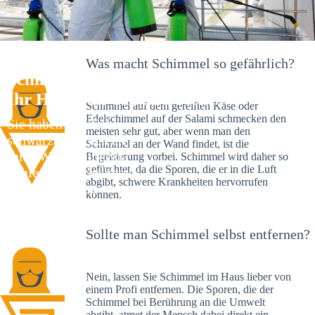
Was macht Schimmel so gefährlich?
Schimmelexperte in Heroldstatt –
Ihr Helfer an Ort und Stelle
Schimmel auf dem gereiften Käse oder
Edelschimmel auf der Salami schmecken den
Sie haben kürzlich
meisten sehr gut, aber wenn man den
schwarze Flecken an
Schimmel an der Wand findet, ist die
Ihrer Wand entdeckt?
Begeisterung vorbei. Schimmel wird daher so
gefürchtet, da die Sporen, die er in die Luft
Schlechte Nachrichten:
abgibt, schwere Krankheiten hervorrufen
Sie haben einen
können.
Schimmelbefall in
Ihrem Haus.
Sollte man Schimmel selbst entfernen?
Nein, lassen Sie Schimmel im Haus lieber von
einem Profi entfernen. Die Sporen, die der
Schimmel bei Berührung an die Umwelt
abgibt, atmet der Mensch dabei direkt ein.