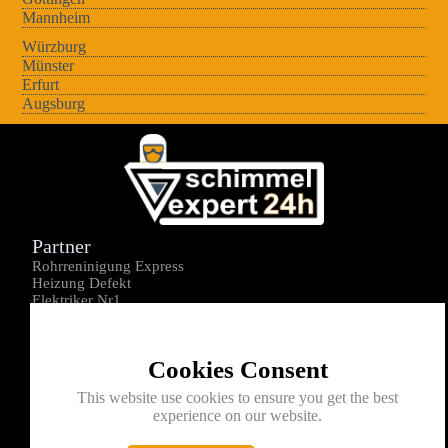
Mannheim
Würzburg
Münster
Erfurt
Augsburg
Partner
Rohrreninigung Express
Heizung Defekt
Elektriker Nr1
Über uns
Impressum
Cookies Consent
Datenschutz
Kontakt
This website use cookies to ensure you get the best
experience on our website.
0176-1605172
info@schimmelexperte24h.de