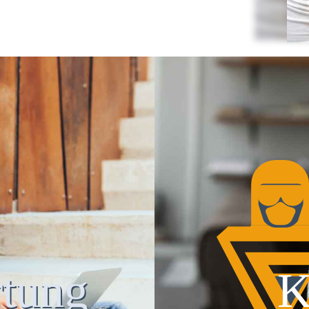
tung
K