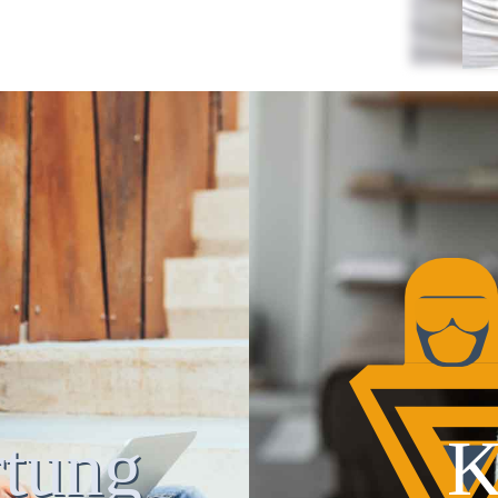
tung
K