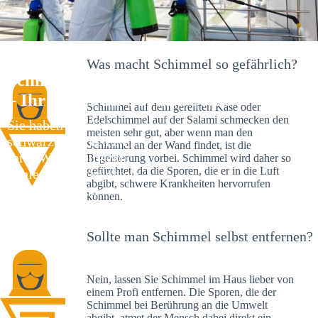
Was macht Schimmel so gefährlich?
Schimmelexperte in Schlechtenfeld
– Ihr Helfer an Ort und Stelle
Schimmel auf dem gereiften Käse oder
Edelschimmel auf der Salami schmecken den
Sie haben kürzlich
meisten sehr gut, aber wenn man den
schwarze Flecken an
Schimmel an der Wand findet, ist die
Ihrer Wand entdeckt?
Begeisterung vorbei. Schimmel wird daher so
gefürchtet, da die Sporen, die er in die Luft
Schlechte Nachrichten:
abgibt, schwere Krankheiten hervorrufen
Sie haben einen
können.
Schimmelbefall in
Ihrem Haus.
Sollte man Schimmel selbst entfernen?
Nein, lassen Sie Schimmel im Haus lieber von
einem Profi entfernen. Die Sporen, die der
Schimmel bei Berührung an die Umwelt
abgibt, atmet der Mensch dabei direkt ein.