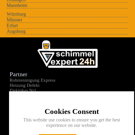
Mannheim
Würzburg
Münster
Erfurt
Augsburg
Partner
Rohrreninigung Express
Heizung Defekt
Elektriker Nr1
Über uns
Impressum
Cookies Consent
Datenschutz
Kontakt
This website use cookies to ensure you get the best
experience on our website.
0176-1605172
info@schimmelexperte24h.de