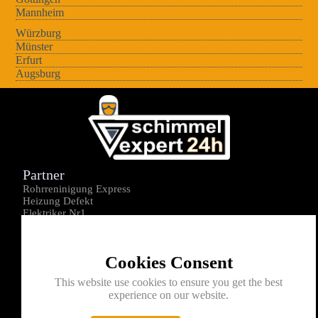
Mannheim
Würzburg
Münster
Erfurt
Augsburg
Partner
Rohrreninigung Express
Heizung Defekt
Elektriker Nr1
Über uns
Impressum
Cookies Consent
Datenschutz
Kontakt
This website use cookies to ensure you get the best
experience on our website.
0176-1605172
info@schimmelexperte24h.de