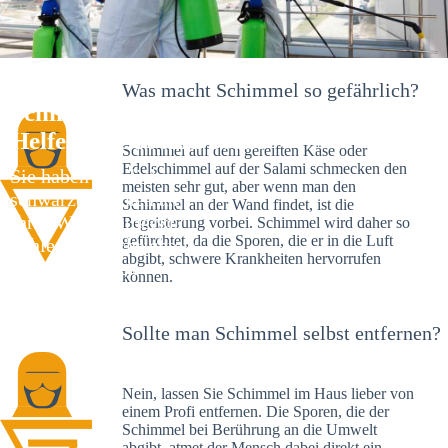
Was macht Schimmel so gefährlich?
Schimmelexperte in Staig – Ihr
Helfer an Ort und Stelle
Schimmel auf dem gereiften Käse oder
Edelschimmel auf der Salami schmecken den
Sie haben kürzlich
meisten sehr gut, aber wenn man den
schwarze Flecken an
Schimmel an der Wand findet, ist die
Ihrer Wand entdeckt?
Begeisterung vorbei. Schimmel wird daher so
gefürchtet, da die Sporen, die er in die Luft
Schlechte Nachrichten:
abgibt, schwere Krankheiten hervorrufen
Sie haben einen
können.
Schimmelbefall in
Ihrem Haus.
Sollte man Schimmel selbst entfernen?
Nein, lassen Sie Schimmel im Haus lieber von
einem Profi entfernen. Die Sporen, die der
Schimmel bei Berührung an die Umwelt
abgibt, atmet der Mensch dabei direkt ein.