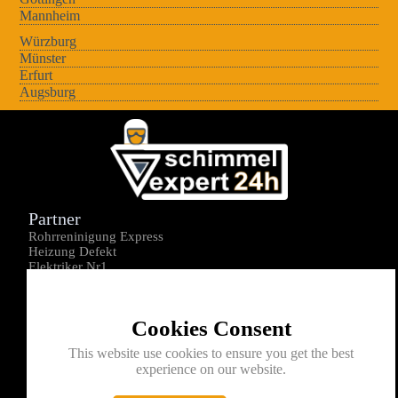
Mannheim
Würzburg
Münster
Erfurt
Augsburg
Partner
Rohrreninigung Express
Heizung Defekt
Elektriker Nr1
Über uns
Impressum
Cookies Consent
Datenschutz
Kontakt
This website use cookies to ensure you get the best
experience on our website.
0176-1605172
info@schimmelexperte24h.de