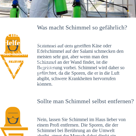
Was macht Schimmel so gefährlich?
Schimmelexperte in Haiming – Ihr
Helfer an Ort und Stelle
Schimmel auf dem gereiften Käse oder
Edelschimmel auf der Salami schmecken den
Sie haben kürzlich
meisten sehr gut, aber wenn man den
schwarze Flecken an
Schimmel an der Wand findet, ist die
Ihrer Wand entdeckt?
Begeisterung vorbei. Schimmel wird daher so
gefürchtet, da die Sporen, die er in die Luft
Schlechte Nachrichten:
abgibt, schwere Krankheiten hervorrufen
Sie haben einen
können.
Schimmelbefall in
Ihrem Haus.
Sollte man Schimmel selbst entfernen?
Nein, lassen Sie Schimmel im Haus lieber von
einem Profi entfernen. Die Sporen, die der
Schimmel bei Berührung an die Umwelt
abgibt, atmet der Mensch dabei direkt ein.