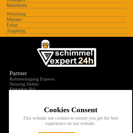
Mannheim
Würzburg
Münster
Erfurt
Augsburg
Partner
Rohrreninigung Express
Heizung Defekt
Elektriker Nr1
Über uns
Impressum
Cookies Consent
Datenschutz
Kontakt
This website use cookies to ensure you get the best
experience on our website.
0176-1605172
info@schimmelexperte24h.de