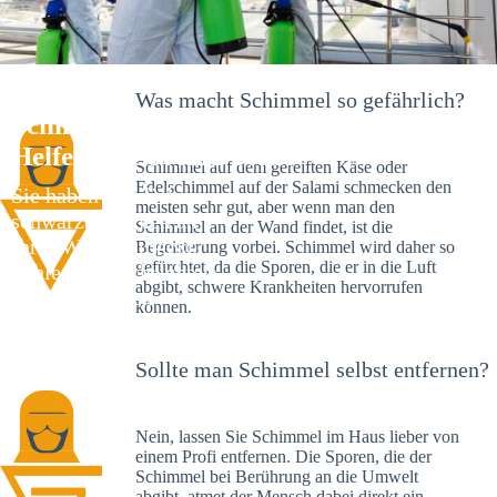
Was macht Schimmel so gefährlich?
Schimmelexperte in Edelsfeld – Ihr
Helfer an Ort und Stelle
Schimmel auf dem gereiften Käse oder
Edelschimmel auf der Salami schmecken den
Sie haben kürzlich
meisten sehr gut, aber wenn man den
schwarze Flecken an
Schimmel an der Wand findet, ist die
Ihrer Wand entdeckt?
Begeisterung vorbei. Schimmel wird daher so
gefürchtet, da die Sporen, die er in die Luft
Schlechte Nachrichten:
abgibt, schwere Krankheiten hervorrufen
Sie haben einen
können.
Schimmelbefall in
Ihrem Haus.
Sollte man Schimmel selbst entfernen?
Nein, lassen Sie Schimmel im Haus lieber von
einem Profi entfernen. Die Sporen, die der
Schimmel bei Berührung an die Umwelt
abgibt, atmet der Mensch dabei direkt ein.