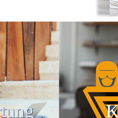
tung
K