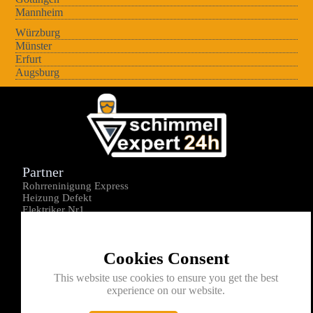
Mannheim
Würzburg
Münster
Erfurt
Augsburg
Partner
Rohrreninigung Express
Heizung Defekt
Elektriker Nr1
Über uns
Impressum
Cookies Consent
Datenschutz
Kontakt
This website use cookies to ensure you get the best
experience on our website.
0176-1605172
info@schimmelexperte24h.de