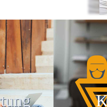
tung
K