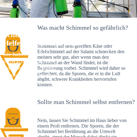
Was macht Schimmel so gefährlich?
Schimmelexperte in Rieden – Ihr
Helfer an Ort und Stelle
Schimmel auf dem gereiften Käse oder
Edelschimmel auf der Salami schmecken den
Sie haben kürzlich
meisten sehr gut, aber wenn man den
schwarze Flecken an
Schimmel an der Wand findet, ist die
Ihrer Wand entdeckt?
Begeisterung vorbei. Schimmel wird daher so
gefürchtet, da die Sporen, die er in die Luft
Schlechte Nachrichten:
abgibt, schwere Krankheiten hervorrufen
Sie haben einen
können.
Schimmelbefall in
Ihrem Haus.
Sollte man Schimmel selbst entfernen?
Nein, lassen Sie Schimmel im Haus lieber von
einem Profi entfernen. Die Sporen, die der
Schimmel bei Berührung an die Umwelt
abgibt, atmet der Mensch dabei direkt ein.