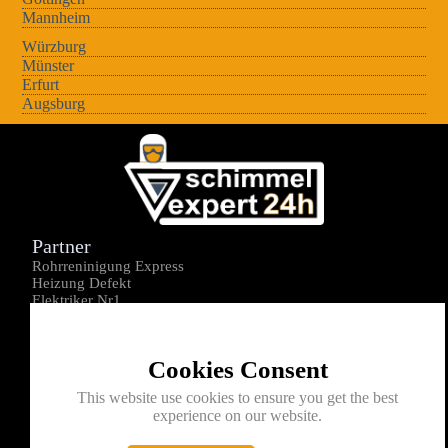
Mannheim
Würzburg
Münster
Erfurt
Augsburg
Partner
Rohrreninigung Express
Heizung Defekt
Elektriker Nr1
Über uns
Impressum
Cookies Consent
Datenschutz
Kontakt
This website use cookies to ensure you get the best
experience on our website.
0176-1605172
info@schimmelexperte24h.de