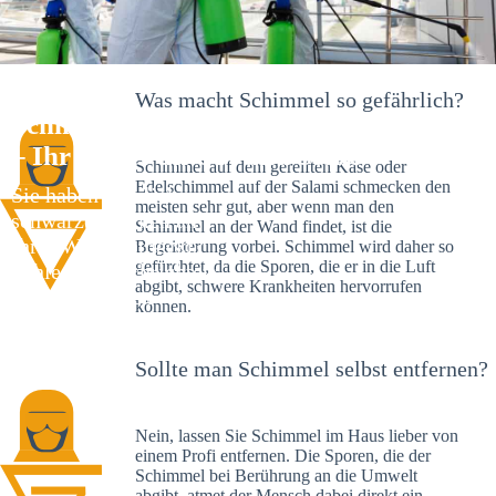
Was macht Schimmel so gefährlich?
Schimmelexperte in Rummersricht
– Ihr Helfer an Ort und Stelle
Schimmel auf dem gereiften Käse oder
Edelschimmel auf der Salami schmecken den
Sie haben kürzlich
meisten sehr gut, aber wenn man den
schwarze Flecken an
Schimmel an der Wand findet, ist die
Ihrer Wand entdeckt?
Begeisterung vorbei. Schimmel wird daher so
gefürchtet, da die Sporen, die er in die Luft
Schlechte Nachrichten:
abgibt, schwere Krankheiten hervorrufen
Sie haben einen
können.
Schimmelbefall in
Ihrem Haus.
Sollte man Schimmel selbst entfernen?
Nein, lassen Sie Schimmel im Haus lieber von
einem Profi entfernen. Die Sporen, die der
Schimmel bei Berührung an die Umwelt
abgibt, atmet der Mensch dabei direkt ein.