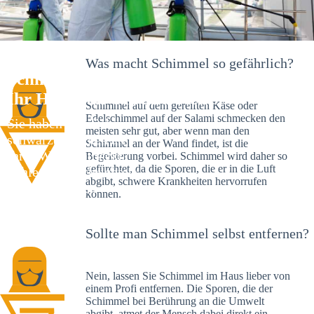
Was macht Schimmel so gefährlich?
Schimmelexperte in Weigendorf –
Ihr Helfer an Ort und Stelle
Schimmel auf dem gereiften Käse oder
Edelschimmel auf der Salami schmecken den
Sie haben kürzlich
meisten sehr gut, aber wenn man den
schwarze Flecken an
Schimmel an der Wand findet, ist die
Ihrer Wand entdeckt?
Begeisterung vorbei. Schimmel wird daher so
gefürchtet, da die Sporen, die er in die Luft
Schlechte Nachrichten:
abgibt, schwere Krankheiten hervorrufen
Sie haben einen
können.
Schimmelbefall in
Ihrem Haus.
Sollte man Schimmel selbst entfernen?
Nein, lassen Sie Schimmel im Haus lieber von
einem Profi entfernen. Die Sporen, die der
Schimmel bei Berührung an die Umwelt
abgibt, atmet der Mensch dabei direkt ein.