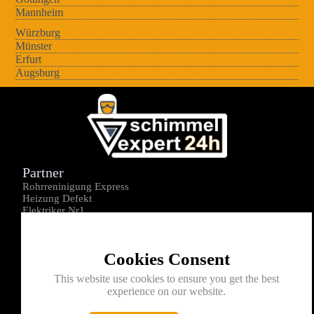
Mannheim
Würzburg
Münster
Erfurt
Augsburg
Partner
Rohrreninigung Express
Heizung Defekt
Elektriker Nr1
Über uns
Impressum
Cookies Consent
Datenschutz
Kontakt
This website use cookies to ensure you get the best
experience on our website.
0176-1605172
info@schimmelexperte24h.de