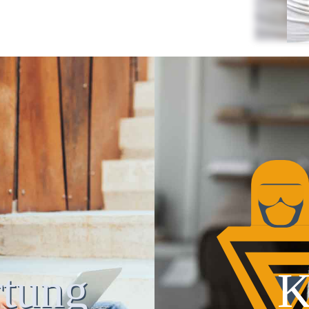
tung
K