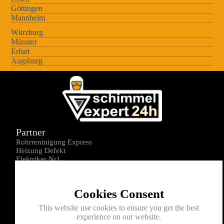
Göttingen
Mannheim
Würzburg
Münster
Erfurt
Augsburg
Partner
Rohrreninigung Express
Heizung Defekt
Elektriker Nr1
Über uns
Impressum
Cookies Consent
Datenschutz
Kontakt
This website use cookies to ensure you get the best
experience on our website.
0176-1605172