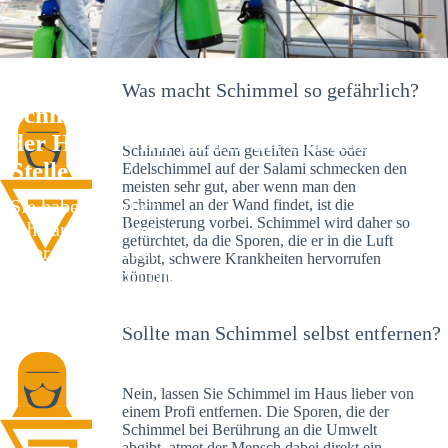
Was macht Schimmel so gefährlich?
Schimmelexperte in Bechhofen an
der Heide – Ihr Helfer an Ort und
Schimmel auf dem gereiften Käse oder
Stelle
Edelschimmel auf der Salami schmecken den
meisten sehr gut, aber wenn man den
Sie haben kürzlich
Schimmel an der Wand findet, ist die
Begeisterung vorbei. Schimmel wird daher so
schwarze Flecken an
gefürchtet, da die Sporen, die er in die Luft
Ihrer Wand entdeckt?
abgibt, schwere Krankheiten hervorrufen
Schlechte Nachrichten:
können.
Sie haben einen
Schimmelbefall in
Sollte man Schimmel selbst entfernen?
Ihrem Haus.
Nein, lassen Sie Schimmel im Haus lieber von
einem Profi entfernen. Die Sporen, die der
Schimmel bei Berührung an die Umwelt
abgibt, atmet der Mensch dabei direkt ein.