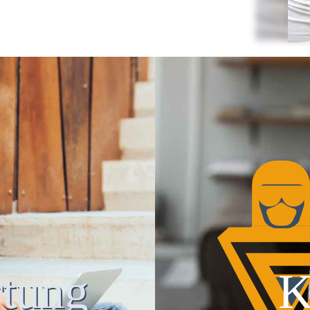
tung
K