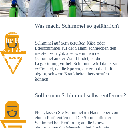
Was macht Schimmel so gefährlich?
Schimmelexperte in Dietenhofen –
Ihr Helfer an Ort und Stelle
Schimmel auf dem gereiften Käse oder
Edelschimmel auf der Salami schmecken den
Sie haben kürzlich
meisten sehr gut, aber wenn man den
schwarze Flecken an
Schimmel an der Wand findet, ist die
Ihrer Wand entdeckt?
Begeisterung vorbei. Schimmel wird daher so
gefürchtet, da die Sporen, die er in die Luft
Schlechte Nachrichten:
abgibt, schwere Krankheiten hervorrufen
Sie haben einen
können.
Schimmelbefall in
Ihrem Haus.
Sollte man Schimmel selbst entfernen?
Nein, lassen Sie Schimmel im Haus lieber von
einem Profi entfernen. Die Sporen, die der
Schimmel bei Berührung an die Umwelt
abgibt, atmet der Mensch dabei direkt ein.