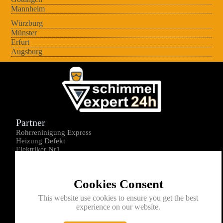
Mannheim
Würzburg
Münster
Erfurt
Augsburg
Partner
Rohrreninigung Express
Heizung Defekt
Elektriker Nr1
Über uns
Impressum
Cookies Consent
Datenschutz
Kontakt
This website use cookies to ensure you get the best
experience on our website.
0176-1605172
info@schimmelexperte24h.de