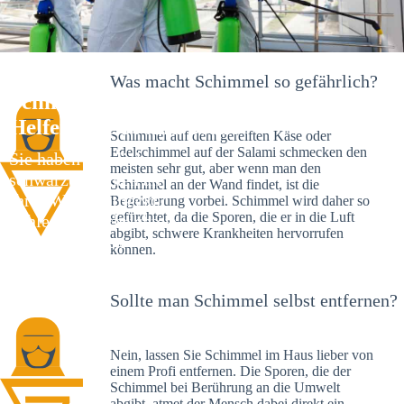
Was macht Schimmel so gefährlich?
Schimmelexperte in Dombühl – Ihr
Helfer an Ort und Stelle
Schimmel auf dem gereiften Käse oder
Edelschimmel auf der Salami schmecken den
Sie haben kürzlich
meisten sehr gut, aber wenn man den
schwarze Flecken an
Schimmel an der Wand findet, ist die
Ihrer Wand entdeckt?
Begeisterung vorbei. Schimmel wird daher so
gefürchtet, da die Sporen, die er in die Luft
Schlechte Nachrichten:
abgibt, schwere Krankheiten hervorrufen
Sie haben einen
können.
Schimmelbefall in
Ihrem Haus.
Sollte man Schimmel selbst entfernen?
Nein, lassen Sie Schimmel im Haus lieber von
einem Profi entfernen. Die Sporen, die der
Schimmel bei Berührung an die Umwelt
abgibt, atmet der Mensch dabei direkt ein.