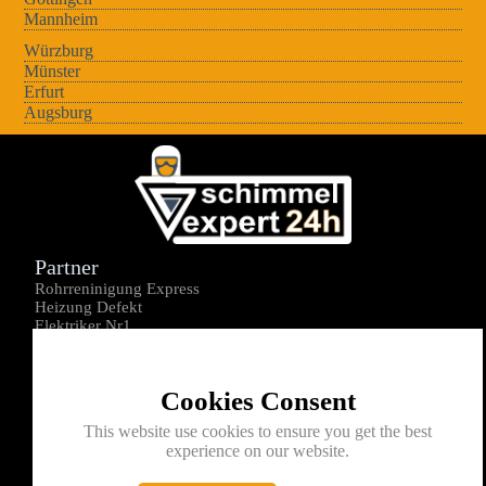
Mannheim
Würzburg
Münster
Erfurt
Augsburg
Partner
Rohrreninigung Express
Heizung Defekt
Elektriker Nr1
Über uns
Impressum
Cookies Consent
Datenschutz
Kontakt
This website use cookies to ensure you get the best
experience on our website.
0176-1605172
info@schimmelexperte24h.de