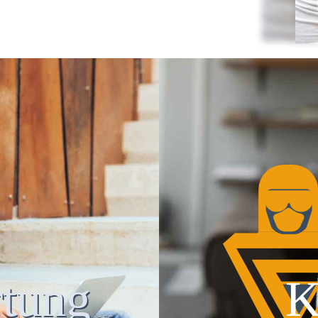
tung
K