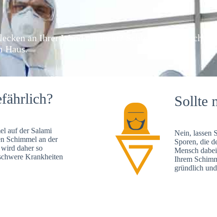
lecken an Ihrer Wand entdeckt? Schlechte Nachrichten
m Haus.
fährlich?
Sollte 
l auf der Salami
Nein, lassen 
en Schimmel an der
Sporen, die d
 wird daher so
Mensch dabei 
, schwere Krankheiten
Ihrem Schimme
gründlich und