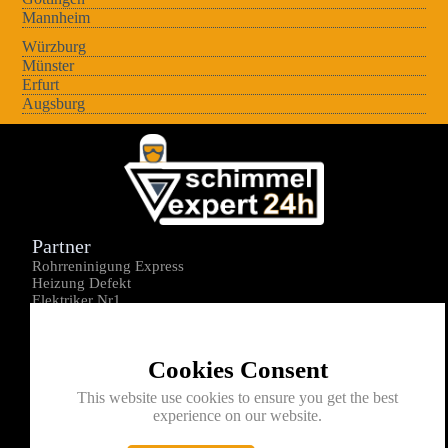
Mannheim
Würzburg
Münster
Erfurt
Augsburg
Partner
Rohrreninigung Express
Heizung Defekt
Elektriker Nr1
Über uns
Impressum
Cookies Consent
Datenschutz
Kontakt
This website use cookies to ensure you get the best
experience on our website.
0176-1605172
info@schimmelexperte24h.de