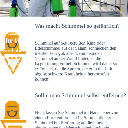
Was macht Schimmel so gefährlich?
Schimmelexperte in Höfstetten –
Ihr Helfer an Ort und Stelle
Schimmel auf dem gereiften Käse oder
Edelschimmel auf der Salami schmecken den
Sie haben kürzlich
meisten sehr gut, aber wenn man den
schwarze Flecken an
Schimmel an der Wand findet, ist die
Ihrer Wand entdeckt?
Begeisterung vorbei. Schimmel wird daher so
gefürchtet, da die Sporen, die er in die Luft
Schlechte Nachrichten:
abgibt, schwere Krankheiten hervorrufen
Sie haben einen
können.
Schimmelbefall in
Ihrem Haus.
Sollte man Schimmel selbst entfernen?
Nein, lassen Sie Schimmel im Haus lieber von
einem Profi entfernen. Die Sporen, die der
Schimmel bei Berührung an die Umwelt
abgibt, atmet der Mensch dabei direkt ein.