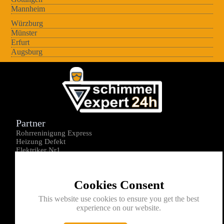
Mannheim
Würzburg
Münster
Erfurt
Augsburg
Partner
Rohrreninigung Express
Heizung Defekt
Elektriker Nr1
Über uns
Impressum
Cookies Consent
Datenschutz
Kontakt
This website use cookies to ensure you get the best
experience on our website.
0176-1605172
info@schimmelexperte24h.de