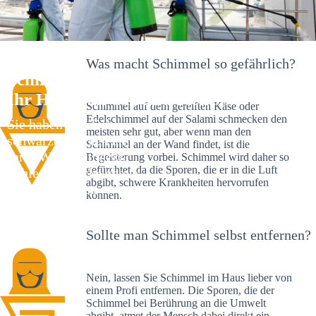
Was macht Schimmel so gefährlich?
Schimmelexperte in Mönchsroth –
Ihr Helfer an Ort und Stelle
Schimmel auf dem gereiften Käse oder
Edelschimmel auf der Salami schmecken den
Sie haben kürzlich
meisten sehr gut, aber wenn man den
schwarze Flecken an
Schimmel an der Wand findet, ist die
Ihrer Wand entdeckt?
Begeisterung vorbei. Schimmel wird daher so
gefürchtet, da die Sporen, die er in die Luft
Schlechte Nachrichten:
abgibt, schwere Krankheiten hervorrufen
Sie haben einen
können.
Schimmelbefall in
Ihrem Haus.
Sollte man Schimmel selbst entfernen?
Nein, lassen Sie Schimmel im Haus lieber von
einem Profi entfernen. Die Sporen, die der
Schimmel bei Berührung an die Umwelt
abgibt, atmet der Mensch dabei direkt ein.