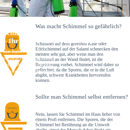
Was macht Schimmel so gefährlich?
Schimmelexperte in Neuendettelsau
– Ihr Helfer an Ort und Stelle
Schimmel auf dem gereiften Käse oder
Edelschimmel auf der Salami schmecken den
Sie haben kürzlich
meisten sehr gut, aber wenn man den
schwarze Flecken an
Schimmel an der Wand findet, ist die
Ihrer Wand entdeckt?
Begeisterung vorbei. Schimmel wird daher so
gefürchtet, da die Sporen, die er in die Luft
Schlechte Nachrichten:
abgibt, schwere Krankheiten hervorrufen
Sie haben einen
können.
Schimmelbefall in
Ihrem Haus.
Sollte man Schimmel selbst entfernen?
Nein, lassen Sie Schimmel im Haus lieber von
einem Profi entfernen. Die Sporen, die der
Schimmel bei Berührung an die Umwelt
abgibt, atmet der Mensch dabei direkt ein.