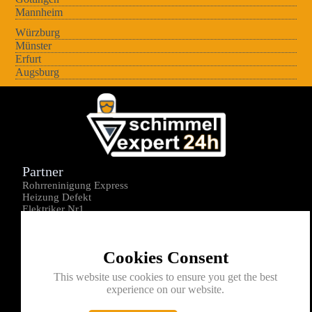
Mannheim
Würzburg
Münster
Erfurt
Augsburg
Partner
Rohrreninigung Express
Heizung Defekt
Elektriker Nr1
Über uns
Impressum
Cookies Consent
Datenschutz
Kontakt
This website use cookies to ensure you get the best
experience on our website.
0176-1605172
info@schimmelexperte24h.de