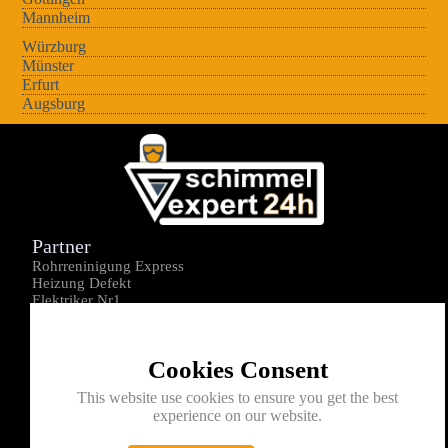
Mannheim
Würzburg
Münster
Erfurt
Augsburg
Partner
Rohrreninigung Express
Heizung Defekt
Elektriker Nr1
Über uns
Impressum
Cookies Consent
Datenschutz
Kontakt
This website use cookies to ensure you get the best
experience on our website.
0176-1605172
info@schimmelexperte24h.de