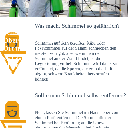
Was macht Schimmel so gefährlich?
Schimmelexperte in
Oberdachstetten – Ihr Helfer an
Schimmel auf dem gereiften Käse oder
Ort und Stelle
Edelschimmel auf der Salami schmecken den
meisten sehr gut, aber wenn man den
Sie haben kürzlich
Schimmel an der Wand findet, ist die
Begeisterung vorbei. Schimmel wird daher so
schwarze Flecken an
gefürchtet, da die Sporen, die er in die Luft
Ihrer Wand entdeckt?
abgibt, schwere Krankheiten hervorrufen
Schlechte Nachrichten:
können.
Sie haben einen
Schimmelbefall in
Sollte man Schimmel selbst entfernen?
Ihrem Haus.
Nein, lassen Sie Schimmel im Haus lieber von
einem Profi entfernen. Die Sporen, die der
Schimmel bei Berührung an die Umwelt
abgibt, atmet der Mensch dabei direkt ein.