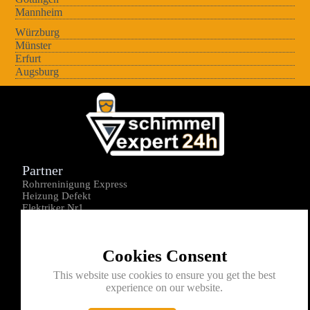
Mannheim
Würzburg
Münster
Erfurt
Augsburg
Partner
Rohrreninigung Express
Heizung Defekt
Elektriker Nr1
Über uns
Impressum
Cookies Consent
Datenschutz
Kontakt
This website use cookies to ensure you get the best
experience on our website.
0176-1605172
info@schimmelexperte24h.de