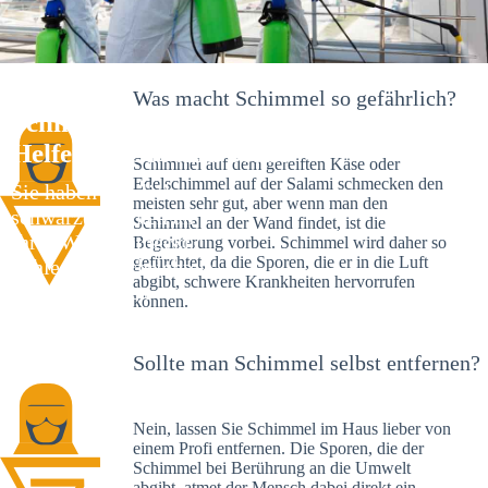
Was macht Schimmel so gefährlich?
Schimmelexperte in Ornbau – Ihr
Helfer an Ort und Stelle
Schimmel auf dem gereiften Käse oder
Edelschimmel auf der Salami schmecken den
Sie haben kürzlich
meisten sehr gut, aber wenn man den
schwarze Flecken an
Schimmel an der Wand findet, ist die
Ihrer Wand entdeckt?
Begeisterung vorbei. Schimmel wird daher so
gefürchtet, da die Sporen, die er in die Luft
Schlechte Nachrichten:
abgibt, schwere Krankheiten hervorrufen
Sie haben einen
können.
Schimmelbefall in
Ihrem Haus.
Sollte man Schimmel selbst entfernen?
Nein, lassen Sie Schimmel im Haus lieber von
einem Profi entfernen. Die Sporen, die der
Schimmel bei Berührung an die Umwelt
abgibt, atmet der Mensch dabei direkt ein.