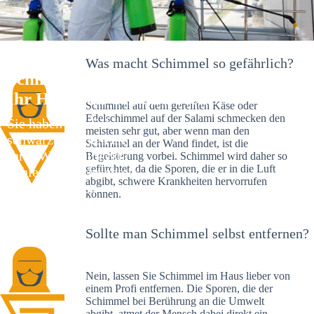
Was macht Schimmel so gefährlich?
Schimmelexperte in Petersaurach –
Ihr Helfer an Ort und Stelle
Schimmel auf dem gereiften Käse oder
Edelschimmel auf der Salami schmecken den
Sie haben kürzlich
meisten sehr gut, aber wenn man den
schwarze Flecken an
Schimmel an der Wand findet, ist die
Ihrer Wand entdeckt?
Begeisterung vorbei. Schimmel wird daher so
gefürchtet, da die Sporen, die er in die Luft
Schlechte Nachrichten:
abgibt, schwere Krankheiten hervorrufen
Sie haben einen
können.
Schimmelbefall in
Ihrem Haus.
Sollte man Schimmel selbst entfernen?
Nein, lassen Sie Schimmel im Haus lieber von
einem Profi entfernen. Die Sporen, die der
Schimmel bei Berührung an die Umwelt
abgibt, atmet der Mensch dabei direkt ein.