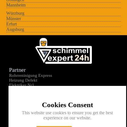
Mannheim
Würzburg
Münster
Erfurt
Augsburg
Partner
Rohrreninigung Express
Heizung Defekt
Elektriker Nr1
Über uns
Impressum
Cookies Consent
Datenschutz
Kontakt
This website use cookies to ensure you get the best
experience on our website.
0176-1605172
info@schimmelexperte24h.de