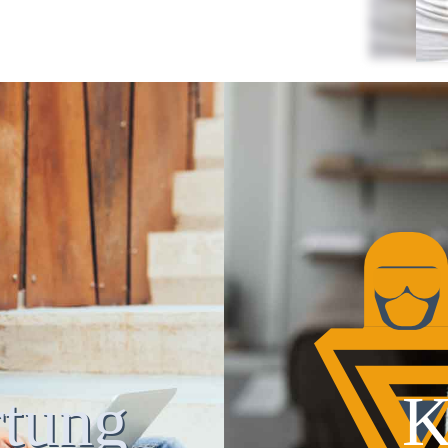
tung
K