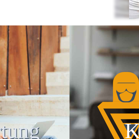
tung
K