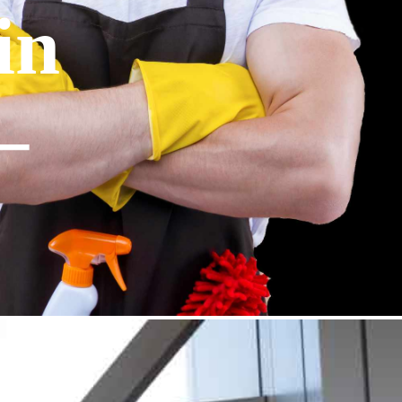
in
–
: Sie haben