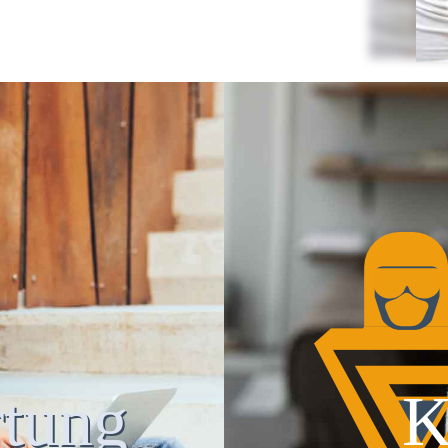
tung
K