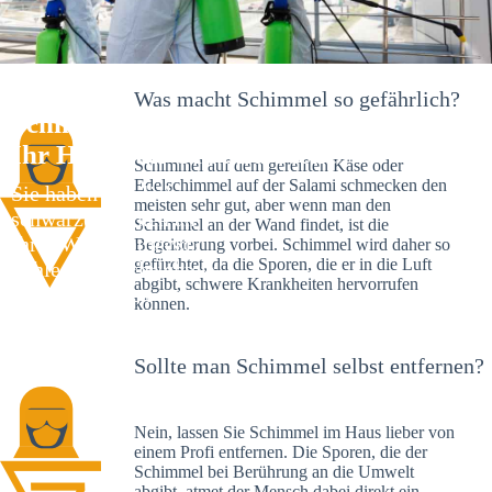
Was macht Schimmel so gefährlich?
Schimmelexperte in Wengenstadt –
Ihr Helfer an Ort und Stelle
Schimmel auf dem gereiften Käse oder
Edelschimmel auf der Salami schmecken den
Sie haben kürzlich
meisten sehr gut, aber wenn man den
schwarze Flecken an
Schimmel an der Wand findet, ist die
Ihrer Wand entdeckt?
Begeisterung vorbei. Schimmel wird daher so
gefürchtet, da die Sporen, die er in die Luft
Schlechte Nachrichten:
abgibt, schwere Krankheiten hervorrufen
Sie haben einen
können.
Schimmelbefall in
Ihrem Haus.
Sollte man Schimmel selbst entfernen?
Nein, lassen Sie Schimmel im Haus lieber von
einem Profi entfernen. Die Sporen, die der
Schimmel bei Berührung an die Umwelt
abgibt, atmet der Mensch dabei direkt ein.