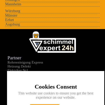
Mannheim
Würzburg
Münster
Erfurt
Augsburg
Partner
Rohrreninigung Express
Heizung Defekt
Elektriker Nr1
Über uns
Impressum
Cookies Consent
Datenschutz
Kontakt
This website use cookies to ensure you get the best
experience on our website.
0176-1605172
info@schimmelexperte24h.de