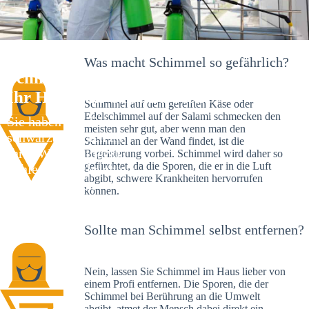
Was macht Schimmel so gefährlich?
Schimmelexperte in Windsbach –
Ihr Helfer an Ort und Stelle
Schimmel auf dem gereiften Käse oder
Edelschimmel auf der Salami schmecken den
Sie haben kürzlich
meisten sehr gut, aber wenn man den
schwarze Flecken an
Schimmel an der Wand findet, ist die
Ihrer Wand entdeckt?
Begeisterung vorbei. Schimmel wird daher so
gefürchtet, da die Sporen, die er in die Luft
Schlechte Nachrichten:
abgibt, schwere Krankheiten hervorrufen
Sie haben einen
können.
Schimmelbefall in
Ihrem Haus.
Sollte man Schimmel selbst entfernen?
Nein, lassen Sie Schimmel im Haus lieber von
einem Profi entfernen. Die Sporen, die der
Schimmel bei Berührung an die Umwelt
abgibt, atmet der Mensch dabei direkt ein.