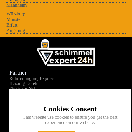
Mannheim
Würzburg
Münster
Erfurt
Augsburg
Partner
Rohrreninigung Express
Heizung Defekt
Elektriker Nr1
Über uns
Impressum
Cookies Consent
Datenschutz
Kontakt
This website use cookies to ensure you get the best
experience on our website.
0176-1605172
info@schimmelexperte24h.de