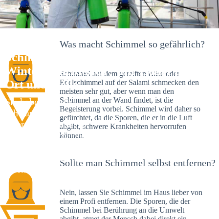
Was macht Schimmel so gefährlich?
Schimmelexperte in
Winterschneidbach – Ihr Helfer an
Schimmel auf dem gereiften Käse oder
Ort und Stelle
Edelschimmel auf der Salami schmecken den
meisten sehr gut, aber wenn man den
Schimmel an der Wand findet, ist die
Sie haben kürzlich
Begeisterung vorbei. Schimmel wird daher so
schwarze Flecken an
gefürchtet, da die Sporen, die er in die Luft
Ihrer Wand entdeckt?
abgibt, schwere Krankheiten hervorrufen
Schlechte Nachrichten:
können.
Sie haben einen
Schimmelbefall in
Sollte man Schimmel selbst entfernen?
Ihrem Haus.
Nein, lassen Sie Schimmel im Haus lieber von
einem Profi entfernen. Die Sporen, die der
Schimmel bei Berührung an die Umwelt
abgibt, atmet der Mensch dabei direkt ein.