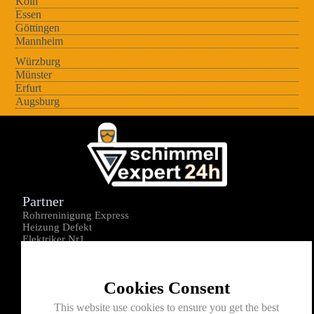
Köln
Essen
Göttingen
Mannheim
Würzburg
Münster
Erfurt
Augsburg
Partner
Rohrreninigung Express
Heizung Defekt
Elektriker Nr1
Über uns
Impressum
Cookies Consent
Datenschutz
Kontakt
This website use cookies to ensure you get the best