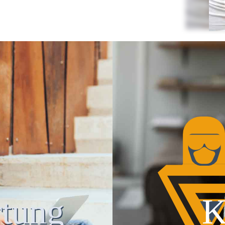
tung
K