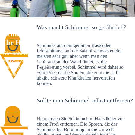
Was macht Schimmel so gefährlich?
Schimmelexperte in Blankenbach –
Ihr Helfer an Ort und Stelle
Schimmel auf dem gereiften Käse oder
Edelschimmel auf der Salami schmecken den
Sie haben kürzlich
meisten sehr gut, aber wenn man den
schwarze Flecken an
Schimmel an der Wand findet, ist die
Ihrer Wand entdeckt?
Begeisterung vorbei. Schimmel wird daher so
gefürchtet, da die Sporen, die er in die Luft
Schlechte Nachrichten:
abgibt, schwere Krankheiten hervorrufen
Sie haben einen
können.
Schimmelbefall in
Ihrem Haus.
Sollte man Schimmel selbst entfernen?
Nein, lassen Sie Schimmel im Haus lieber von
einem Profi entfernen. Die Sporen, die der
Schimmel bei Berührung an die Umwelt
abgibt, atmet der Mensch dabei direkt ein.