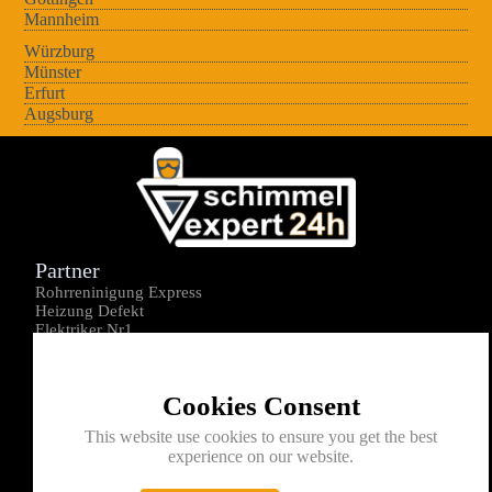
Mannheim
Würzburg
Münster
Erfurt
Augsburg
Partner
Rohrreninigung Express
Heizung Defekt
Elektriker Nr1
Über uns
Impressum
Cookies Consent
Datenschutz
Kontakt
This website use cookies to ensure you get the best
experience on our website.
0176-1605172
info@schimmelexperte24h.de