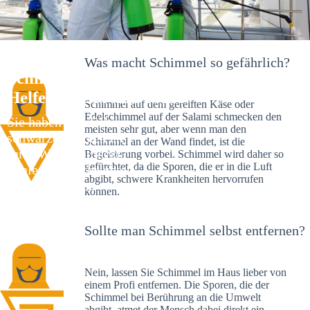
Was macht Schimmel so gefährlich?
Schimmelexperte in Gailbach – Ihr
Helfer an Ort und Stelle
Schimmel auf dem gereiften Käse oder
Edelschimmel auf der Salami schmecken den
Sie haben kürzlich
meisten sehr gut, aber wenn man den
schwarze Flecken an
Schimmel an der Wand findet, ist die
Ihrer Wand entdeckt?
Begeisterung vorbei. Schimmel wird daher so
gefürchtet, da die Sporen, die er in die Luft
Schlechte Nachrichten:
abgibt, schwere Krankheiten hervorrufen
Sie haben einen
können.
Schimmelbefall in
Ihrem Haus.
Sollte man Schimmel selbst entfernen?
Nein, lassen Sie Schimmel im Haus lieber von
einem Profi entfernen. Die Sporen, die der
Schimmel bei Berührung an die Umwelt
abgibt, atmet der Mensch dabei direkt ein.