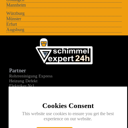
Mannheim
Würzburg
Münster
Erfurt
Augsburg
Partner
Rohrreninigung Express
Heizung Defekt
Elektriker Nr1
Über uns
Impressum
Cookies Consent
Datenschutz
Kontakt
This website use cookies to ensure you get the best
experience on our website.
0176-1605172
info@schimmelexperte24h.de