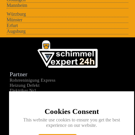
Mannheim
Würzburg
Münster
Erfurt
Augsburg
Partner
Rohrreninigung Express
Heizung Defekt
Elektriker Nr1
Über uns
Impressum
Cookies Consent
Datenschutz
Kontakt
This website use cookies to ensure you get the best
experience on our website.
0176-1605172
info@schimmelexperte24h.de