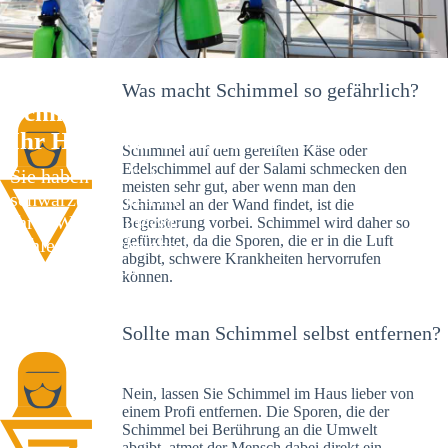
Was macht Schimmel so gefährlich?
Schimmelexperte in Schweinheim –
Ihr Helfer an Ort und Stelle
Schimmel auf dem gereiften Käse oder
Edelschimmel auf der Salami schmecken den
Sie haben kürzlich
meisten sehr gut, aber wenn man den
schwarze Flecken an
Schimmel an der Wand findet, ist die
Ihrer Wand entdeckt?
Begeisterung vorbei. Schimmel wird daher so
gefürchtet, da die Sporen, die er in die Luft
Schlechte Nachrichten:
abgibt, schwere Krankheiten hervorrufen
Sie haben einen
können.
Schimmelbefall in
Ihrem Haus.
Sollte man Schimmel selbst entfernen?
Nein, lassen Sie Schimmel im Haus lieber von
einem Profi entfernen. Die Sporen, die der
Schimmel bei Berührung an die Umwelt
abgibt, atmet der Mensch dabei direkt ein.