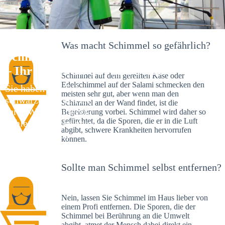
Was macht Schimmel so gefährlich?
Schimmelexperte in Westerngrund
– Ihr Helfer an Ort und Stelle
Schimmel auf dem gereiften Käse oder
Edelschimmel auf der Salami schmecken den
Sie haben kürzlich
meisten sehr gut, aber wenn man den
schwarze Flecken an
Schimmel an der Wand findet, ist die
Ihrer Wand entdeckt?
Begeisterung vorbei. Schimmel wird daher so
gefürchtet, da die Sporen, die er in die Luft
Schlechte Nachrichten:
abgibt, schwere Krankheiten hervorrufen
Sie haben einen
können.
Schimmelbefall in
Ihrem Haus.
Sollte man Schimmel selbst entfernen?
Nein, lassen Sie Schimmel im Haus lieber von
einem Profi entfernen. Die Sporen, die der
Schimmel bei Berührung an die Umwelt
abgibt, atmet der Mensch dabei direkt ein.