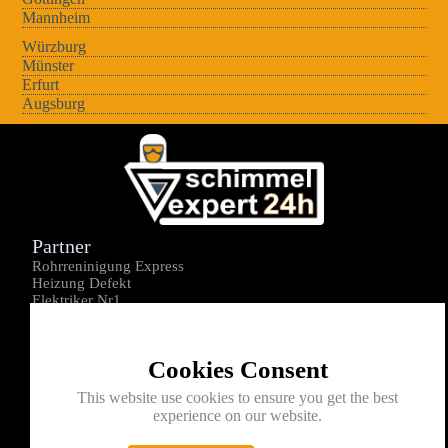
Mannheim
Würzburg
Münster
Erfurt
Augsburg
Partner
Rohrreninigung Express
Heizung Defekt
Elektriker Nr1
Über uns
Impressum
Cookies Consent
Datenschutz
Kontakt
This website use cookies to ensure you get the best
experience on our website.
0176-1605172
info@schimmelexperte24h.de