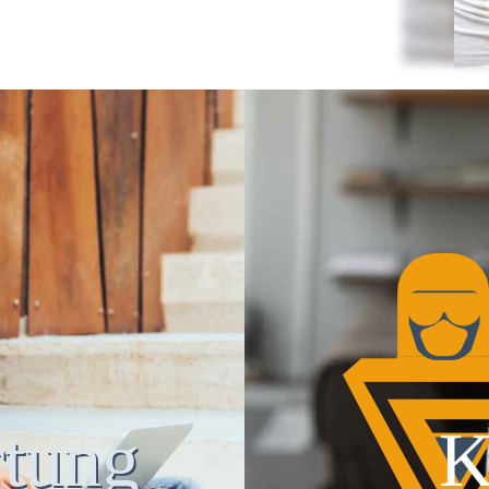
tung
K