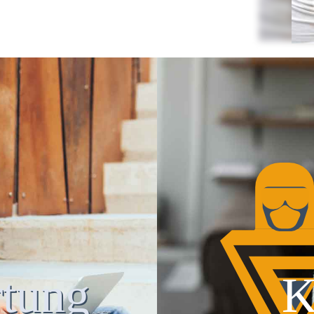
tung
K