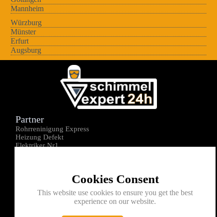
Mannheim
Würzburg
Münster
Erfurt
Augsburg
Partner
Rohrreninigung Express
Heizung Defekt
Elektriker Nr1
Über uns
Impressum
Cookies Consent
Datenschutz
Kontakt
This website use cookies to ensure you get the best
experience on our website.
0176-1605172
info@schimmelexperte24h.de