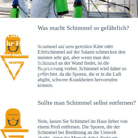
Was macht Schimmel so gefährlich?
Schimmelexperte in Nordendorf –
Ihr Helfer an Ort und Stelle
Schimmel auf dem gereiften Käse oder
Edelschimmel auf der Salami schmecken den
Sie haben kürzlich
meisten sehr gut, aber wenn man den
schwarze Flecken an
Schimmel an der Wand findet, ist die
Ihrer Wand entdeckt?
Begeisterung vorbei. Schimmel wird daher so
gefürchtet, da die Sporen, die er in die Luft
Schlechte Nachrichten:
abgibt, schwere Krankheiten hervorrufen
Sie haben einen
können.
Schimmelbefall in
Ihrem Haus.
Sollte man Schimmel selbst entfernen?
Nein, lassen Sie Schimmel im Haus lieber von
einem Profi entfernen. Die Sporen, die der
Schimmel bei Berührung an die Umwelt
abgibt, atmet der Mensch dabei direkt ein.