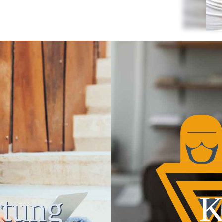
tung
K