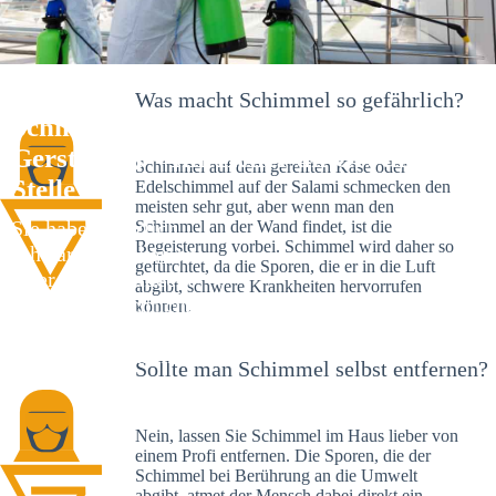
Was macht Schimmel so gefährlich?
Schimmelexperte in Peterhof bei
Gersthofen – Ihr Helfer an Ort und
Schimmel auf dem gereiften Käse oder
Stelle
Edelschimmel auf der Salami schmecken den
meisten sehr gut, aber wenn man den
Sie haben kürzlich
Schimmel an der Wand findet, ist die
Begeisterung vorbei. Schimmel wird daher so
schwarze Flecken an
gefürchtet, da die Sporen, die er in die Luft
Ihrer Wand entdeckt?
abgibt, schwere Krankheiten hervorrufen
Schlechte Nachrichten:
können.
Sie haben einen
Schimmelbefall in
Sollte man Schimmel selbst entfernen?
Ihrem Haus.
Nein, lassen Sie Schimmel im Haus lieber von
einem Profi entfernen. Die Sporen, die der
Schimmel bei Berührung an die Umwelt
abgibt, atmet der Mensch dabei direkt ein.