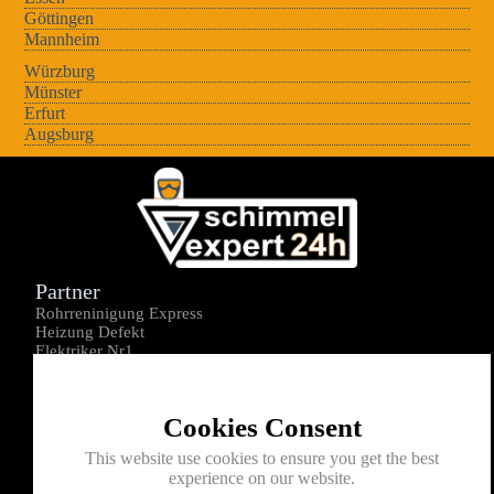
Göttingen
Mannheim
Würzburg
Münster
Erfurt
Augsburg
Partner
Rohrreninigung Express
Heizung Defekt
Elektriker Nr1
Über uns
Impressum
Cookies Consent
Datenschutz
Kontakt
This website use cookies to ensure you get the best
experience on our website.
0176-1605172